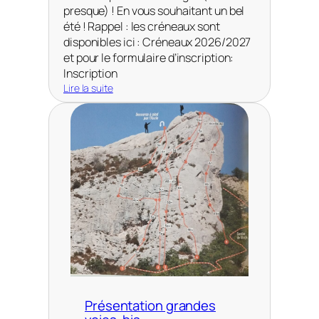
presque) ! En vous souhaitant un bel
été ! Rappel : les créneaux sont
disponibles ici : Créneaux 2026/2027
et pour le formulaire d’inscription:
Inscription
Lire la suite
:
N
o
u
v
e
a
u
x
C
r
é
n
e
a
Présentation grandes
u
x