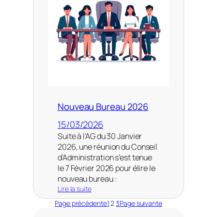
u
l
t
a
t
s
d
e
s
c
h
a
Nouveau Bureau 2026
m
p
15/03/2026
i
Suite à l’AG du 30 Janvier
o
2026, une réunion du Conseil
n
d’Administration s’est tenue
n
a
le 7 Février 2026 pour élire le
t
nouveau bureau :
s
Lire la suite
d
:
é
Page précédente
1
2
3
Page suivante
N
p
o