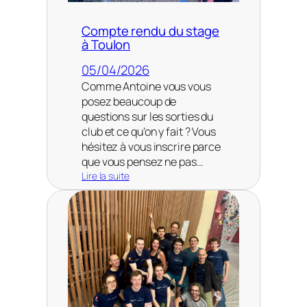
n
g
Compte rendu du stage
r
à Toulon
a
n
05/04/2026
d
Comme Antoine vous vous
e
s
posez beaucoup de
v
questions sur les sorties du
o
club et ce qu’on y fait ? Vous
i
hésitez à vous inscrire parce
e
que vous pensez ne pas…
s
Lire la suite
,
:
b
C
i
o
s
m
p
t
e
r
e
n