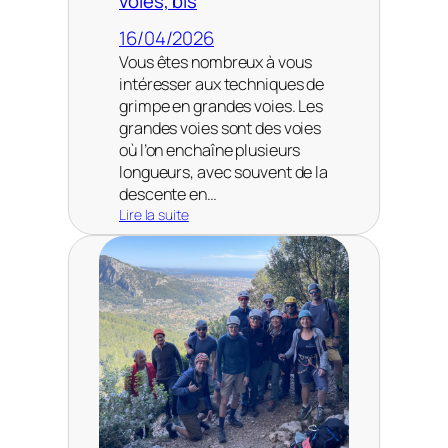
voies, bis
16/04/2026
Vous êtes nombreux à vous
intéresser aux techniques de
grimpe en grandes voies. Les
grandes voies sont des voies
où l’on enchaîne plusieurs
longueurs, avec souvent de la
descente en…
Lire la suite
:
P
r
é
s
e
n
t
a
t
i
o