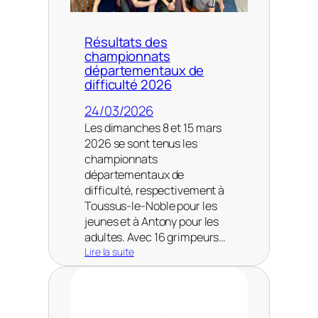
d
u
d
Résultats des
u
championnats
s
départementaux de
t
difficulté 2026
a
g
24/03/2026
e
Les dimanches 8 et 15 mars
à
2026 se sont tenus les
T
championnats
o
u
départementaux de
l
difficulté, respectivement à
o
Toussus-le-Noble pour les
n
jeunes et à Antony pour les
adultes. Avec 16 grimpeurs…
Lire la suite
:
R
é
s