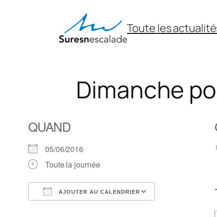
Aller
au
Toute les actualité
contenu
Dimanche pou
QUAND
05/06/2016
Toute la journée
AJOUTER AU CALENDRIER
Télécharger ICS
Calendrier Goo