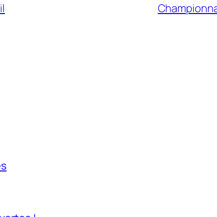
il
Championnat
es