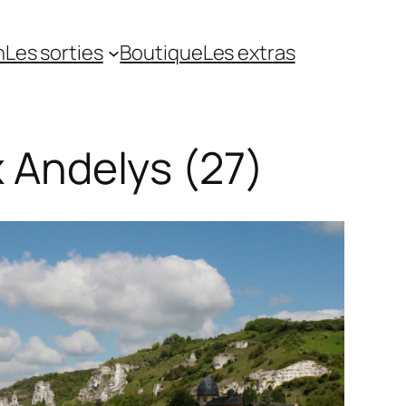
n
Les sorties
Boutique
Les extras
 Andelys (27)
5
Outlook Live