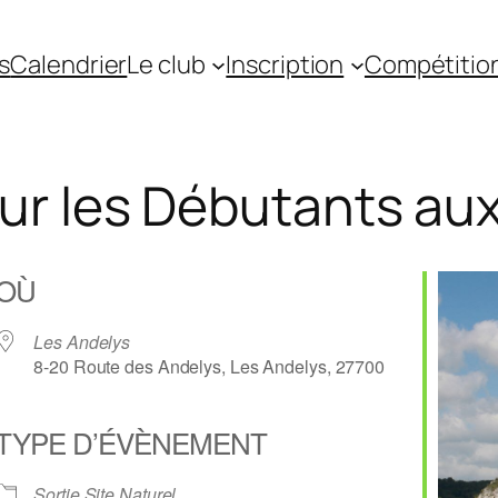
s
Calendrier
Le club
Inscription
Compétitio
r les Débutants aux
OÙ
Les Andelys
8-20 Route des Andelys, Les Andelys, 27700
TYPE D’ÉVÈNEMENT
gle
iCalendar
Office 36
Sortie Site Naturel