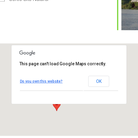
This page can't load Google Maps correctly.
Les Andelys
Les Andelys
OK
Do you own this website?
8-20 Route des Andelys – Les Andelys
Évènements