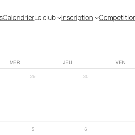
s
Calendrier
Le club
Inscription
Compétitio
MER
JEU
VEN
29
30
5
6