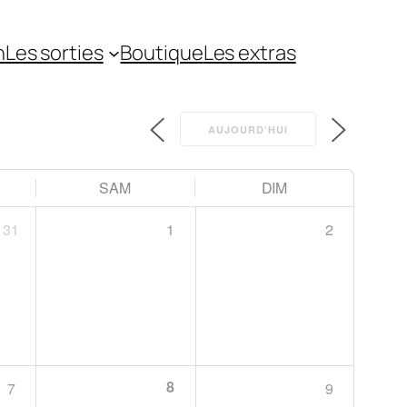
n
Les sorties
Boutique
Les extras
AUJOURD’HUI
SAM
DIM
31
1
2
8
7
9