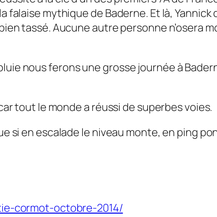
a falaise mythique de Baderne. Et là, Yannick d
B bien tassé. Aucune autre personne n’osera m
pluie nous ferons une grosse journée à Badern
s car tout le monde a réussi de superbes voies.
que si en escalade le niveau monte, en ping p
rtie-cormot-octobre-2014/