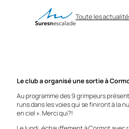
Aller
au
Toute les actualité
contenu
Le club a organisé une sortie à Cormo
Au programme des 9 grimpeurs présents 
runs dans les voies qui se finiront à la 
en ciel ». Merci qui?!
Le lundi, échauffement à Cormot avec ré