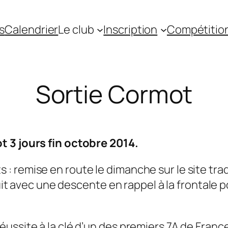
s
Calendrier
Le club
Inscription
Compétitio
Sortie Cormot
t 3 jours fin octobre 2014.
: remise en route le dimanche sur le site tr
nuit avec une descente en rappel à la frontale p
ussite à la clé d’un des premiers 7A de France