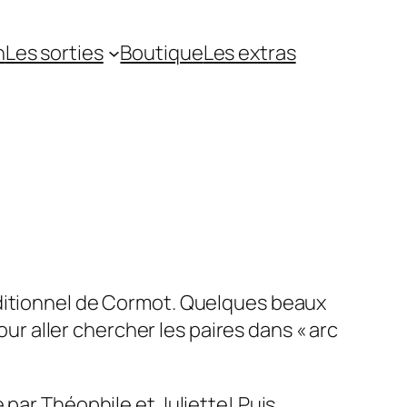
n
Les sorties
Boutique
Les extras
aditionnel de Cormot. Quelques beaux
our aller chercher les paires dans « arc
 par Théophile et Juliette! Puis