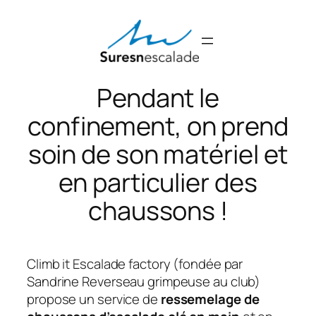
Aller
au
contenu
Pendant le
confinement, on prend
soin de son matériel et
en particulier des
chaussons !
Climb it Escalade factory (fondée par
Sandrine Reverseau grimpeuse au club)
propose un service de
ressemelage de