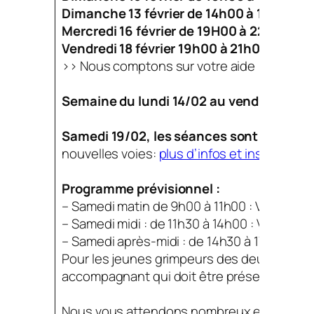
Dimanche 13 février de 14h00 à 19h00, dé
Mercredi 16 février de 19H00 à 22h00, dé
Vendredi 18 février 19h00 à 21h00, range
>> Nous comptons sur votre aide :
Inscript
Semaine du lundi 14/02 au vendredi 18/0
Samedi 19/02, les séances sont remplacé
nouvelles voies:
plus d’infos et inscriptions 
Programme prévisionnel :
– Samedi matin de 9h00 à 11h00 : Vague 7-9
– Samedi midi : de 11h30 à 14h00 : Vague 10
– Samedi après-midi : de 14h30 à 17h30 : Va
Pour les jeunes grimpeurs des deux premiè
accompagnant qui doit être présent pendan
Nous vous attendons nombreux et avons hâ