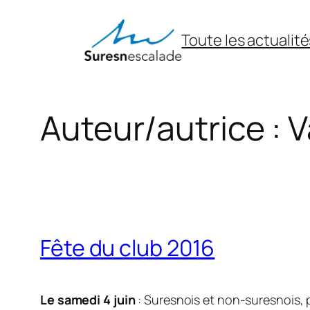
Aller
au
Toute les actualité
contenu
Auteur/autrice :
V
Fête du club 2016
Le samedi 4 juin
: Suresnois et non-suresnois, p