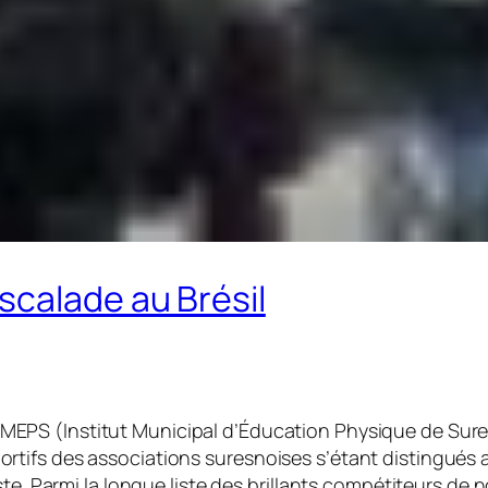
scalade au Brésil
’IMEPS (
Institut Municipal d’Éducation Physique de Sur
tifs des associations suresnoises s’étant distingués 
ste. Parmi la longue liste des brillants compétiteurs d