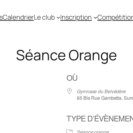
s
Calendrier
Le club
Inscription
Compétitio
Séance Orange
OÙ
Gymnase du Belvédère
65 Bis Rue Gambetta, Sur
TYPE D’ÉVÈNEME
gle
iCalendar
Office 36
Séance orange