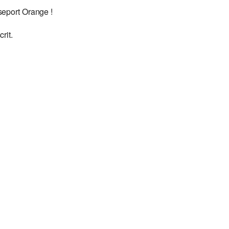
seport Orange !
rit.