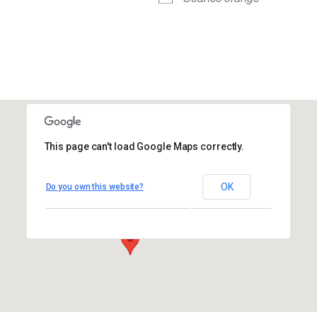
This page can't load Google Maps correctly.
Gymnase du Belvédère
Gymnase du Belvédère
OK
Do you own this website?
65 Bis Rue Gambetta – Suresnes
Évènements