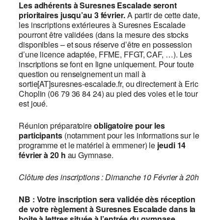
Les adhérents à Suresnes Escalade seront
prioritaires jusqu’au 3 février.
A partir de cette date,
les inscriptions extérieures à Suresnes Escalade
pourront être validées (dans la mesure des stocks
disponibles – et sous réserve d’être en possession
d’une licence adaptée, FFME, FFGT, CAF, …). Les
inscriptions se font en ligne uniquement. Pour toute
question ou renseignement un mail à
sortie[AT]suresnes-escalade.fr, ou directement à Eric
Choplin (06 79 36 84 24) au pied des voies et le tour
est joué.
Réunion préparatoire
obligatoire pour les
participants
(notamment pour les informations sur le
programme et le matériel à emmener) le
jeudi 14
février à 20 h
au Gymnase.
Clôture des inscriptions : Dimanche 10 Février à 20h
NB : Votre inscription sera validée dès réception
de votre règlement à Suresnes Escalade dans la
boite à lettres située à l’entrée du gymnase.