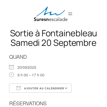
Aller
au
contenu
Sortie à Fontainebleau
Samedi 20 Septembre
QUAND
20/09/2025
9 h 00 – 17 h 00
AJOUTER AU CALENDRIER
Télécharger ICS
Calendrier Googl
RÉSERVATIONS