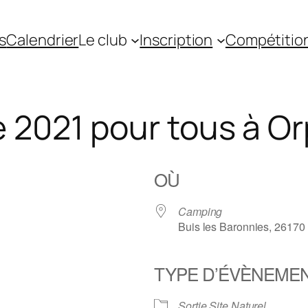
s
Calendrier
Le club
Inscription
Compétitio
 2021 pour tous à Or
OÙ
Camping
Buis les Baronnies, 26170
TYPE D’ÉVÈNEME
gle
iCalendar
Office 36
Sortie Site Naturel