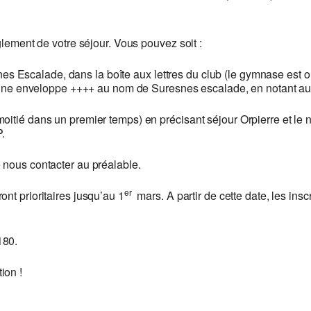
glement de votre séjour. Vous pouvez soit :
es Escalade, dans la boîte aux lettres du club (le gymnase est 
ans une enveloppe ++++ au nom de Suresnes escalade, en notant au
a moitié dans un premier temps) en précisant séjour Orpierre et l
.
 nous contacter au préalable.
er
nt prioritaires jusqu’au 1
mars. A partir de cette date, les insc
180.
ion !