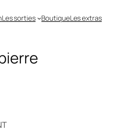
n
Les sorties
Boutique
Les extras
pierre
NT
5
Outlook Live