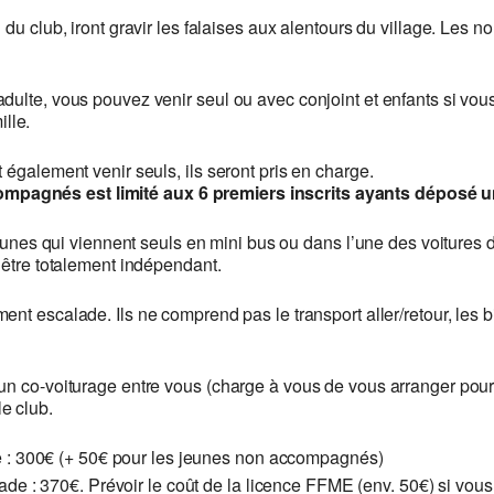
 du club, iront gravir les falaises aux alentours du village. Les
ulte, vous pouvez venir seul ou avec conjoint et enfants si vous l
lle.
 également venir seuls, ils seront pris en charge.
mpagnés est limité aux 6 premiers inscrits ayants déposé u
nes qui viennent seuls en mini bus ou dans l’une des voitures 
’être totalement indépendant.
nt escalade. Ils ne comprend pas le transport aller/retour, les bi
n co-voiturage entre vous (charge à vous de vous arranger pour l
e club.
 : 300€ (+ 50€ pour les jeunes non accompagnés)
 : 370€. Prévoir le coût de la licence FFME (env. 50€) si vous 