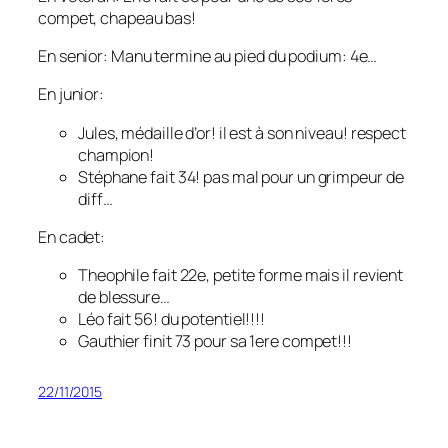
compet, chapeau bas!
En senior: Manu termine au pied du podium: 4e…
En junior:
Jules, médaille d’or! il est à son niveau! respect
champion!
Stéphane fait 34! pas mal pour un grimpeur de
diff…
En cadet:
Theophile fait 22e, petite forme mais il revient
de blessure…
Léo fait 56! du potentiel!!!!
Gauthier finit 73 pour sa 1ere compet!!!
22/11/2015