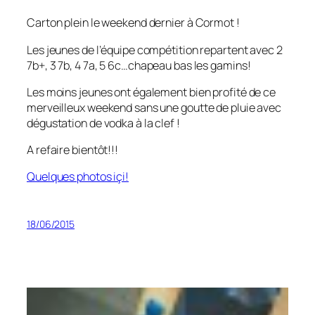
Carton plein le weekend dernier à Cormot !
Les jeunes de l’équipe compétition repartent avec 2
7b+, 3 7b, 4 7a, 5 6c…chapeau bas les gamins!
Les moins jeunes ont également bien profité de ce
merveilleux weekend sans une goutte de pluie avec
dégustation de vodka à la clef !
A refaire bientôt!!!
Quelques photos içi!
18/06/2015