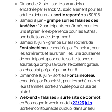
Dimanche 2 juin – sortie aux Andélys,
encadrée par Franck M., spécialement pour les
adultes débutants,
sortie reportée
au 30/06
Samedi 8 juin –
grimpe sur les falaises des
Andélys
: 12 participants confirmés pour les
uns et première expérience pour les autres :
une belle journée de grimpe !
Samedi 15 juin – grimpe sur les rochers de
Fontainebleau
, encadrée par Franck A., pour
les adhérents et leurs familles, une douzaines
de participants pour cette sortie, jeunes et
adultes qui ont pu savourer l’excellent gâteau
au chocolat préparé par Arthur !!
Dimanche 16 juin – sortie à
Fontainebleau
,
encadrée par Franck M., pour les adhérents et
leurs familles, sortie annulée pour cause de
pluie !
Wek-end « falaises » sur le site de Cormot
en Bourgogne le week-end du
22/23 juin
.
Sortie incontournable du club, dans un lieu