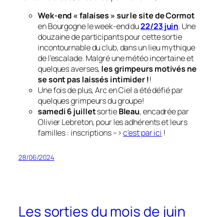
Wek-end « falaises » sur le site de Cormot
en Bourgogne le week-end du
22/23 juin
. Une
douzaine de participants pour cette sortie
incontournable du club, dans un lieu mythique
de l’escalade. Malgré une météo incertaine et
quelques averses,
les grimpeurs motivés ne
se sont pas laissés intimider !
!
Une fois de plus, Arc en Ciel a été défié par
quelques grimpeurs du groupe!
samedi 6 juillet
sortie
Bleau
, encadrée par
Olivier Lebreton, pour les adhérents et leurs
familles
: inscriptions –>
c’est par ici
!
28/06/2024
Les sorties du mois de juin