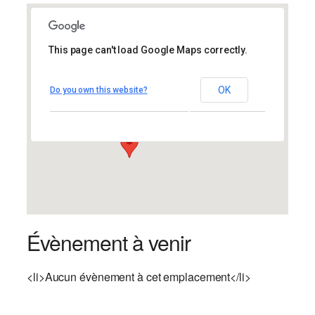
This page can't load Google Maps correctly.
Passy
Passy
OK
Do you own this website?
245 Route des Lacs – Passy
Évènements
Évènement à venir
<li>Aucun évènement à cet emplacement</li>