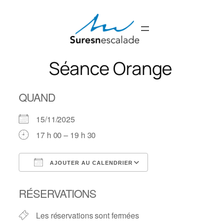
Aller
au
contenu
Séance Orange
QUAND
15/11/2025
17 h 00 – 19 h 30
AJOUTER AU CALENDRIER
Télécharger ICS
Calendrier Googl
RÉSERVATIONS
Les réservations sont fermées