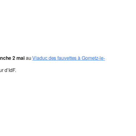
nche 2 mai
au
Viaduc des fauvettes à Gometz-le-
r d’IdF.