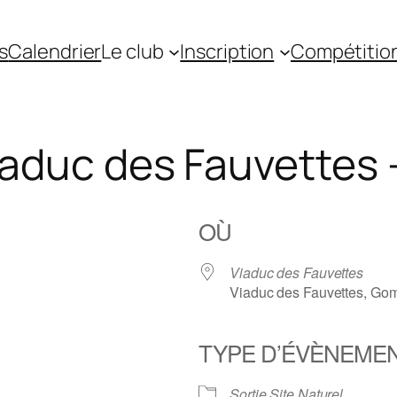
s
Calendrier
Le club
Inscription
Compétitio
Viaduc des Fauvettes 
OÙ
Viaduc des Fauvettes
Viaduc des Fauvettes, Gom
TYPE D’ÉVÈNEME
gle
iCalendar
Office 36
Sortie Site Naturel