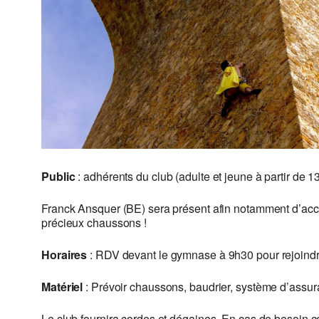
Public
: adhérents du club (adulte et jeune à partir de
Franck Ansquer (BE) sera présent afin notamment d’acco
précieux chaussons !
Horaires
: RDV devant le gymnase à 9h30 pour rejoindre 
Matériel
: Prévoir chaussons, baudrier, système d’assura
Le club fournira cordes et dégaines. En cas de besoin c