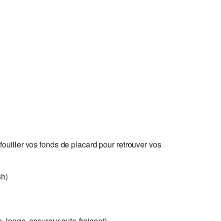
uiller vos fonds de placard pour retrouver vos
6h)
, longe, assureur auto-freinant)