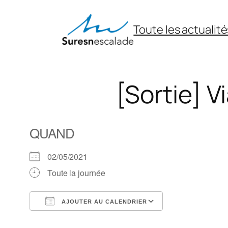
Aller
au
Toute les actualité
contenu
[Sortie] 
QUAND
02/05/2021
Toute la journée
AJOUTER AU CALENDRIER
Télécharger ICS
Calendrier Goo