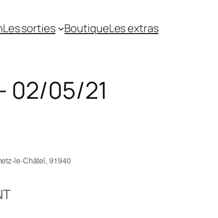
n
Les sorties
Boutique
Les extras
– 02/05/21
etz-le-Châtel, 91940
NT
5
Outlook Live