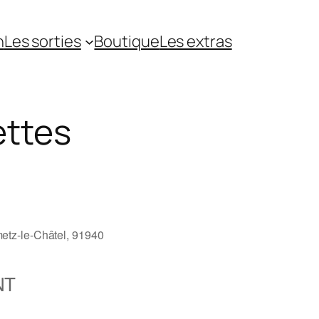
n
Les sorties
Boutique
Les extras
ettes
etz-le-Châtel, 91940
NT
5
Outlook Live