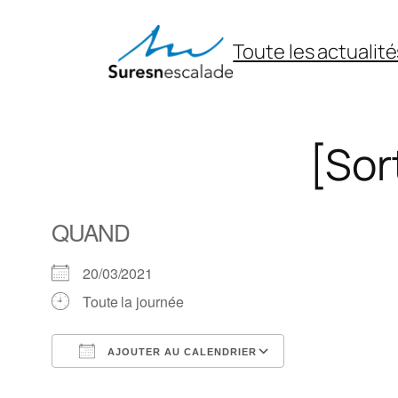
Aller
au
Toute les actualité
contenu
[Sor
QUAND
20/03/2021
Toute la journée
AJOUTER AU CALENDRIER
Télécharger ICS
Calendrier Goo