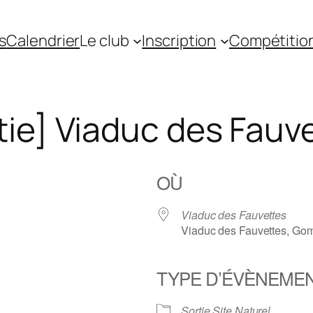
s
Calendrier
Le club
Inscription
Compétitio
tie] Viaduc des Fauv
OÙ
Viaduc des Fauvettes
Viaduc des Fauvettes, Gom
TYPE D’ÉVÈNEME
gle
iCalendar
Office 36
Sortie Site Naturel