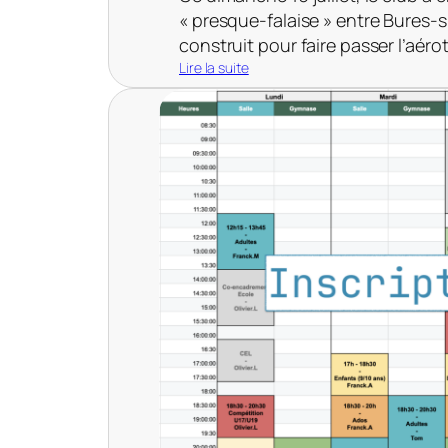
« presque-falaise » entre Bures-s
construit pour faire passer l’aérot
Lire la suite
:
S
o
r
t
i
e
c
l
u
b
a
u
v
i
a
d
u
c
d