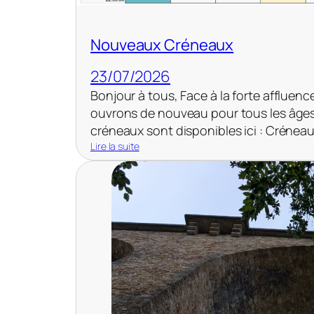
Nouveaux Créneaux
23/07/2026
Bonjour à tous, Face à la forte affluen
ouvrons de nouveau pour tous les âges (
créneaux sont disponibles ici : Créneau
Lire la suite
:
N
o
u
v
e
a
u
x
C
r
é