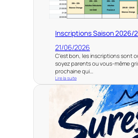
e
s
F
a
u
Inscriptions Saison 2026/
v
e
21/06/2026
t
t
C’est bon, les inscriptions sont 
e
soyez parents ou vous-même grimp
s
prochaine qui…
Lire la suite
:
I
n
s
c
r
i
p
t
i