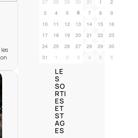
27
28
29
30
31
1
2
6
3
4
5
7
8
9
10
11
12
13
14
15
16
17
18
19
20
21
22
23
24
25
26
27
28
29
30
 les
31
1
2
3
4
5
6
ion
LE
S
SO
RTI
ES
ET
ST
AG
ES