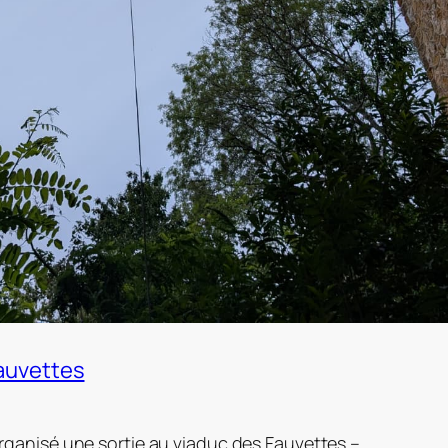
Fauvettes
 organisé une sortie au viaduc des Fauvettes –