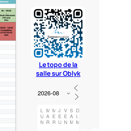
Le topo de la
salle sur Oblyk
L
M
M
J
V
S
D
U
A
E
E
E
A
I
N
R
R
U
N
M
M