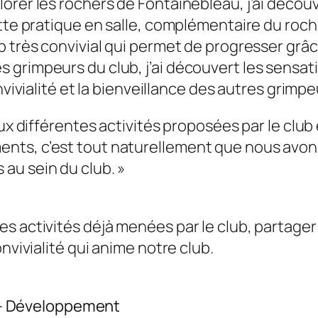
orer les rochers de Fontainebleau, j’ai découv
ette pratique en salle, complémentaire du roch
b très convivial qui permet de progresser grâ
grimpeurs du club, j’ai découvert les sensati
nvivialité et la bienveillance des autres grimpe
aux différentes activités proposées par le clu
nts, c’est tout naturellement que nous avon
au sein du club. »
s activités déjà menées par le club, partager 
nvivialité qui anime notre club.
 – Développement