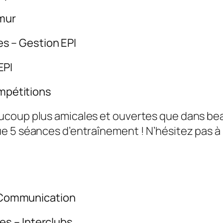
mur
s – Gestion EPI
EPI
mpétitions
ucoup plus amicales et ouvertes que dans be
 5 séances d’entraînement ! N’hésitez pas à n
 Communication
es – Interclubs