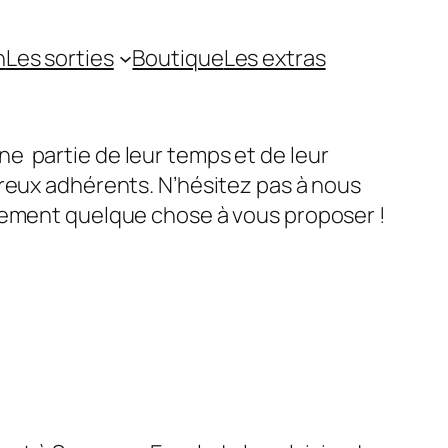
n
Les sorties
Boutique
Les extras
e partie de leur temps et de leur
breux adhérents. N’hésitez pas à nous
ûrement quelque chose à vous proposer !