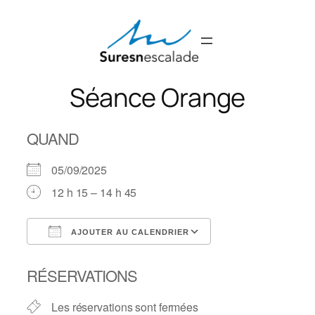
Aller
au
contenu
Séance Orange
QUAND
05/09/2025
12 h 15 – 14 h 45
AJOUTER AU CALENDRIER
Télécharger ICS
Calendrier Googl
RÉSERVATIONS
Les réservations sont fermées