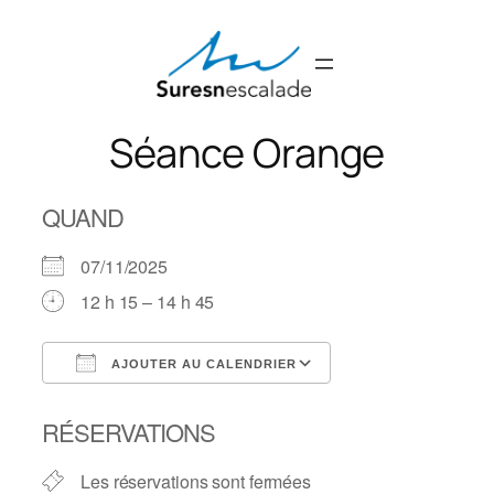
Aller
au
contenu
Séance Orange
QUAND
07/11/2025
12 h 15 – 14 h 45
AJOUTER AU CALENDRIER
Télécharger ICS
Calendrier Googl
RÉSERVATIONS
Les réservations sont fermées