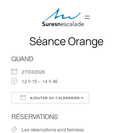
Aller
au
contenu
Séance Orange
QUAND
27/03/2026
12 h 15 – 14 h 45
AJOUTER AU CALENDRIER
Télécharger ICS
Calendrier Googl
RÉSERVATIONS
Les réservations sont fermées