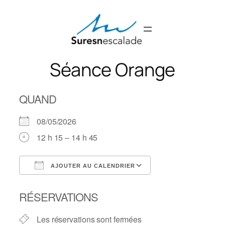
Aller
au
contenu
Séance Orange
QUAND
08/05/2026
12 h 15 – 14 h 45
AJOUTER AU CALENDRIER
Télécharger ICS
Calendrier Googl
RÉSERVATIONS
Les réservations sont fermées