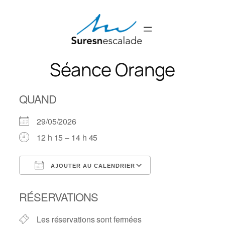
Aller
au
contenu
Séance Orange
QUAND
29/05/2026
12 h 15 – 14 h 45
AJOUTER AU CALENDRIER
Télécharger ICS
Calendrier Googl
RÉSERVATIONS
Les réservations sont fermées