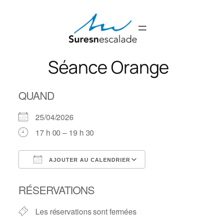
Aller
au
contenu
Séance Orange
QUAND
25/04/2026
17 h 00 – 19 h 30
AJOUTER AU CALENDRIER
Télécharger ICS
Calendrier Googl
RÉSERVATIONS
Les réservations sont fermées