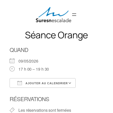
Aller
au
contenu
Séance Orange
QUAND
09/05/2026
17 h 00 – 19 h 30
AJOUTER AU CALENDRIER
Télécharger ICS
Calendrier Googl
RÉSERVATIONS
Les réservations sont fermées