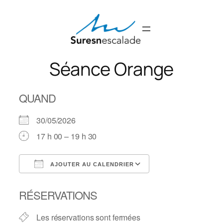
Aller
au
contenu
Séance Orange
QUAND
30/05/2026
17 h 00 – 19 h 30
AJOUTER AU CALENDRIER
Télécharger ICS
Calendrier Googl
RÉSERVATIONS
Les réservations sont fermées