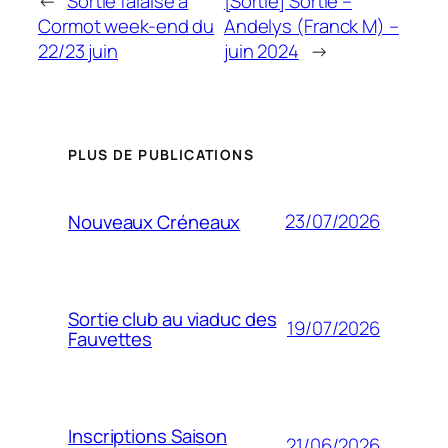
←
Sortie falaise à
[Sortie] Sortie –
Cormot week-end du
Andelys (Franck M) –
22/23 juin
juin 2024
→
PLUS DE PUBLICATIONS
23/07/2026
Nouveaux Créneaux
Sortie club au viaduc des
19/07/2026
Fauvettes
Inscriptions Saison
21/06/2026