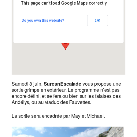
This page can't load Google Maps correctly.
Les Andelys
Les Andelys
OK
Do you own this website?
8-20 Route des Andelys – Les Andelys
Évènements
Samedi 8 juin,
SuresnEscalade
vous propose une
sortie grimpe en extérieur. Le programme n’est pas
encore défini, et se fera ou bien sur les falaises des
Andélys, ou au viaduc des Fauvettes.
La sortie sera encadrée par May et Michael.