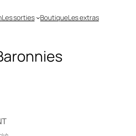
n
Les sorties
Boutique
Les extras
 Baronnies
NT
5
Outlook Live
club