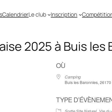
s
Calendrier
Le club
Inscription
Compétitio
aise 2025 à Buis les
OÙ
Camping
Buis les Baronnies, 26170
TYPE D’ÉVÈNEME
gle
iCalendar
Office 36
Sortie Site Naturel
Vie du 