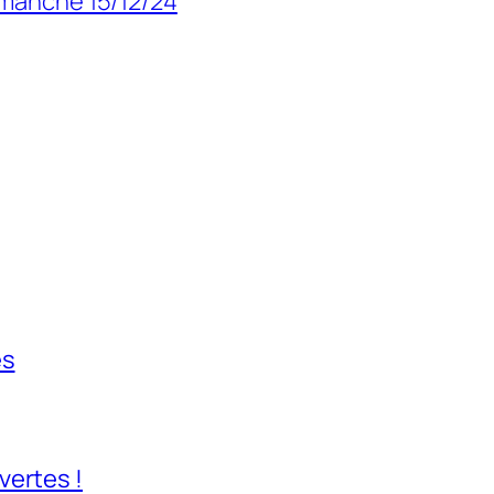
imanche 15/12/24
es
vertes !