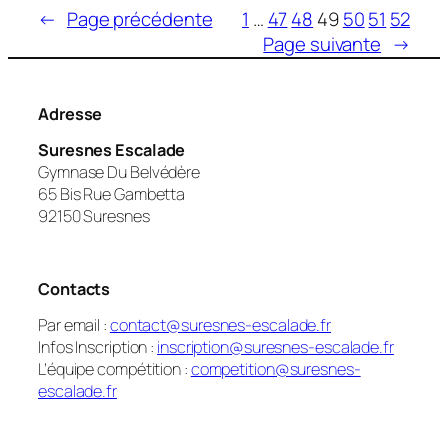
←
Page précédente
1
…
47
48
49
50
51
52
Page suivante
→
Adresse
Suresnes Escalade
Gymnase Du Belvédère
65 Bis Rue Gambetta
92150 Suresnes
Contacts
Par email :
contact@suresnes-escalade.fr
Infos Inscription :
inscription@suresnes-escalade.fr
L’équipe compétition :
competition@suresnes-
escalade.fr