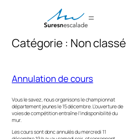
Aller
au
contenu
Catégorie :
Non classé
Annulation de cours
Vous le savez, nous organisons le championnat
département jeunes le 15 décembre. L’ouverture de
voies de compétition entraîne l’indisponibilité du
mur.
Les cours sont donc annulés du mercredi 11
décembre 19 h au au samedi soir, et reprennent